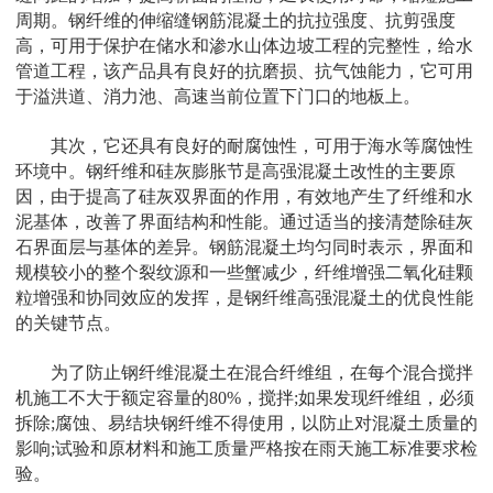
周期。钢纤维的伸缩缝钢筋混凝土的抗拉强度、抗剪强度
高，可用于保护在储水和渗水山体边坡工程的完整性，给水
管道工程，该产品具有良好的抗磨损、抗气蚀能力，它可用
于溢洪道、消力池、高速当前位置下门口的地板上。
其次，它还具有良好的耐腐蚀性，可用于海水等腐蚀性
环境中。钢纤维和硅灰膨胀节是高强混凝土改性的主要原
因，由于提高了硅灰双界面的作用，有效地产生了纤维和水
泥基体，改善了界面结构和性能。通过适当的接清楚除硅灰
石界面层与基体的差异。钢筋混凝土均匀同时表示，界面和
规模较小的整个裂纹源和一些蟹减少，纤维增强二氧化硅颗
粒增强和协同效应的发挥，是钢纤维高强混凝土的优良性能
的关键节点。
为了防止钢纤维混凝土在混合纤维组，在每个混合搅拌
机施工不大于额定容量的80%，搅拌;如果发现纤维组，必须
拆除;腐蚀、易结块钢纤维不得使用，以防止对混凝土质量的
影响;试验和原材料和施工质量严格按在雨天施工标准要求检
验。