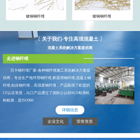
镀铜钢纤维
镀铜钢纤维
〔 关于我们-专注高强混凝土 〕
混凝土系统解决方案提供商
走进钢纤维
贝卡钢纤维厂家-各种钢纤维施工系统解决方案提
供商，专业生产地坪用钢纤维,桥梁用钢纤维,混凝土钢
纤维,粘排钢纤维，高强度钢纤维，产品取得了欧盟的
CE认证资质，出口产品通过了国际公认的SGS检测机
构检测，是ISO900
详细信息
企业文化
荣誉资质