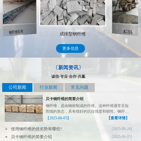
成排型钢纤维
现场实拍
钢纤维应用
更多信息
〔新闻资讯〕
诚信·专业·合作·共赢
公司新闻
行业新闻
常见问题
贝卡钢纤维的简要介绍
钢纤维，是由钢材制成的纤维。这种纤维通常呈短
而细的形态，具有很好的抗拉强度和韧性。钢纤维
的主要成分是铁...
【2025-06-05】
【查看详情】
使用钢纤维的优劣势有哪些?
[2025-09-26]
贝卡钢纤维的简要介绍
[2025-06-05]